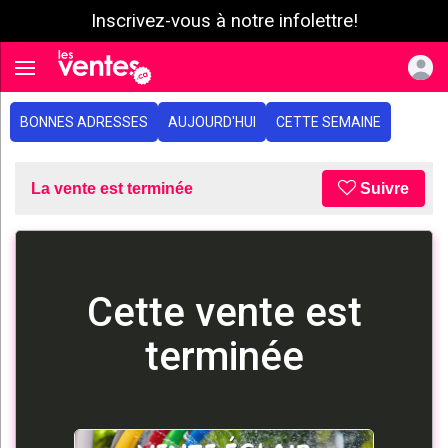
Inscrivez-vous à notre infolettre!
e menu
Toggle navigation
BONNES ADRESSES
AUJOURD'HUI
CETTE SEMAINE
La vente est terminée
Suivre
Cette vente est
terminée