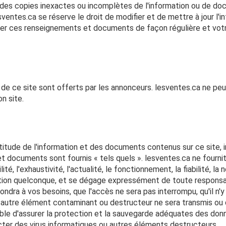
 des copies inexactes ou incomplètes de l'information ou de doc
lesventes.ca se réserve le droit de modifier et de mettre à jour 
ser ces renseignements et documents de façon régulière et votre 
 de ce site sont offerts par les annonceurs. lesventes.ca ne peu
n site.
titude de l'information et des documents contenus sur ce site, i
t documents sont fournis « tels quels ». lesventes.ca ne fournit
ilité, l'exhaustivité, l'actualité, le fonctionnement, la fiabilité, l
ation quelconque, et se dégage expressément de toute responsabi
ndra à vos besoins, que l'accès ne sera pas interrompu, qu'il n'y 
ou autre élément contaminant ou destructeur ne sera transmis o
le d'assurer la protection et la sauvegarde adéquates des don
ter des virus informatiques ou autres éléments destructeurs.