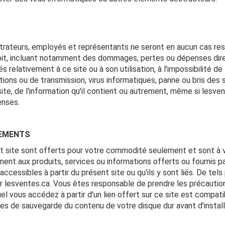
istrateurs, employés et représentants ne seront en aucun cas re
oit, incluant notamment des dommages, pertes ou dépenses direc
 relativement à ce site ou à son utilisation, à l'impossibilité de 
ations ou de transmission, virus informatiques, panne ou bris des 
e site, de l'information qu'il contient ou autrement, même si les
enses.
NEMENTS
ent site sont offerts pour votre commodité seulement et sont à 
ement aux produits, services ou informations offerts ou fournis pa
ccessibles à partir du présent site ou qu'ils y sont liés. De tels
r lesventes.ca. Vous êtes responsable de prendre les précautio
el vous accédez à partir d'un lien offert sur ce site est compat
s de sauvegarde du contenu de votre disque dur avant d'installe