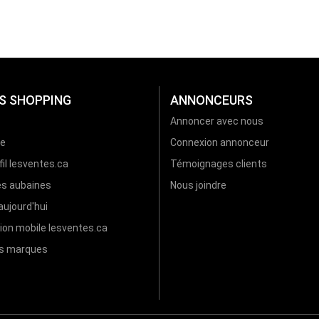
S SHOPPING
ANNONCEURS
Annoncer avec nous
re
Connexion annonceur
il lesventes.ca
Témoignages clients
es aubaines
Nous joindre
ujourd'hui
ion mobile lesventes.ca
es marques