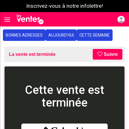
Inscrivez-vous à notre infolettre!
e menu
Toggle navigation
BONNES ADRESSES
AUJOURD'HUI
CETTE SEMAINE
La vente est terminée
Suivre
Cette vente est
terminée