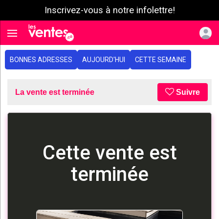
Inscrivez-vous à notre infolettre!
e menu
Toggle navigation
BONNES ADRESSES
AUJOURD'HUI
CETTE SEMAINE
La vente est terminée
Suivre
Cette vente est
terminée