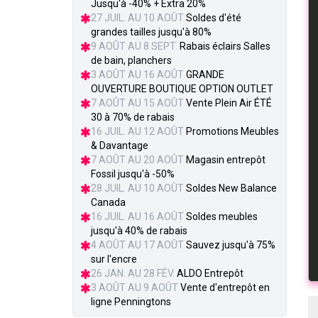
Jusqu'à -40% + Extra 20%
27 JUIL. AU 10 AOÛT
Soldes d'été
grandes tailles jusqu'à 80%
9 AOÛT AU 8 SEPT.
Rabais éclairs Salles
de bain, planchers
3 AOÛT AU 16 AOÛT
GRANDE
OUVERTURE BOUTIQUE OPTION OUTLET
7 AOÛT AU 15 AOÛT
Vente Plein Air ÉTÉ
30 à 70% de rabais
16 JUIL. AU 12 AOÛT
Promotions Meubles
& Davantage
7 AOÛT AU 20 AOÛT
Magasin entrepôt
Fossil jusqu'à -50%
28 JUIL. AU 10 AOÛT
Soldes New Balance
Canada
16 JUIL. AU 16 AOÛT
Soldes meubles
jusqu'à 40% de rabais
4 AOÛT AU 17 AOÛT
Sauvez jusqu'à 75%
sur l'encre
26 JAN. AU 28 FÉV.
ALDO Entrepôt
3 AOÛT AU 9 AOÛT
Vente d'entrepôt en
ligne Penningtons