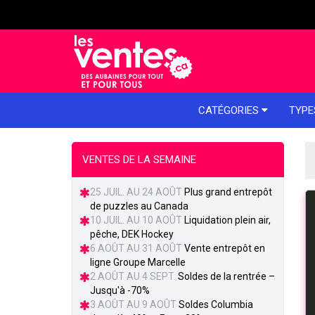
e menu
CATÉGORIES
TYPE
VENTES DE LA SEMAINE
25 JUIL. AU 24 AOÛT
Plus grand entrepôt
de puzzles au Canada
10 JUIL. AU 10 AOÛT
Liquidation plein air,
pêche, DEK Hockey
6 AOÛT AU 31 AOÛT
Vente entrepôt en
ligne Groupe Marcelle
2 AOÛT AU 4 SEPT.
Soldes de la rentrée –
Jusqu'à -70%
3 AOÛT AU 9 AOÛT
Soldes Columbia