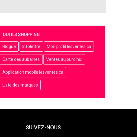
OUTILS SHOPPING
Blogue
Infolettre
Mon profil lesventes.ca
Carte des aubaines
Ventes aujourd'hui
Application mobile lesventes.ca
Liste des marques
SUIVEZ-NOUS