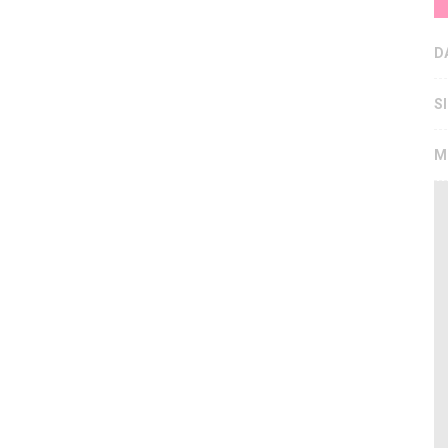
D
S
M