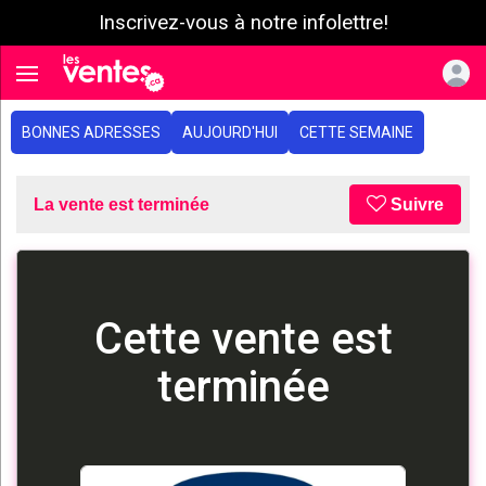
Inscrivez-vous à notre infolettre!
e menu
Toggle navigation
BONNES ADRESSES
AUJOURD'HUI
CETTE SEMAINE
La vente est terminée
Suivre
Cette vente est
terminée