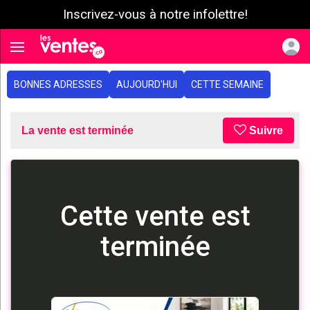
Inscrivez-vous à notre infolettre!
e menu
Toggle navigation
BONNES ADRESSES
AUJOURD'HUI
CETTE SEMAINE
La vente est terminée
Suivre
Cette vente est
terminée