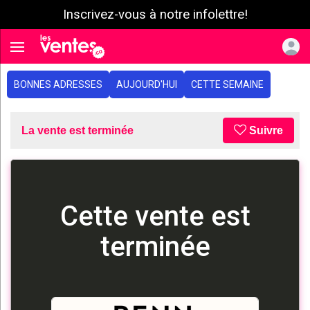
Inscrivez-vous à notre infolettre!
e menu
Toggle navigation
BONNES ADRESSES
AUJOURD'HUI
CETTE SEMAINE
La vente est terminée
Suivre
Cette vente est
terminée