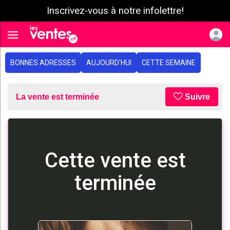
Inscrivez-vous à notre infolettre!
e menu
Toggle navigation
BONNES ADRESSES
AUJOURD'HUI
CETTE SEMAINE
La vente est terminée
Suivre
Cette vente est
terminée