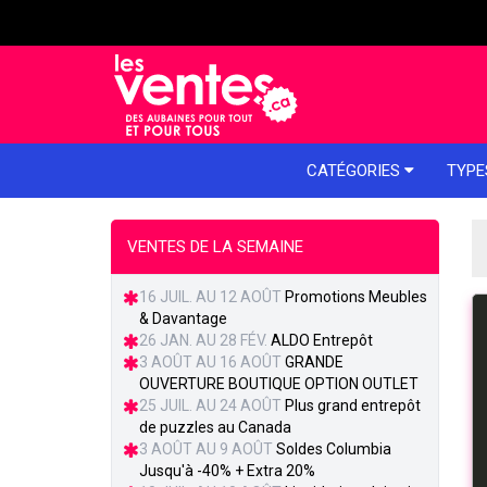
e menu
CATÉGORIES
TYPE
VENTES DE LA SEMAINE
16 JUIL. AU 12 AOÛT
Promotions Meubles
& Davantage
26 JAN. AU 28 FÉV.
ALDO Entrepôt
3 AOÛT AU 16 AOÛT
GRANDE
OUVERTURE BOUTIQUE OPTION OUTLET
25 JUIL. AU 24 AOÛT
Plus grand entrepôt
de puzzles au Canada
3 AOÛT AU 9 AOÛT
Soldes Columbia
Jusqu'à -40% + Extra 20%