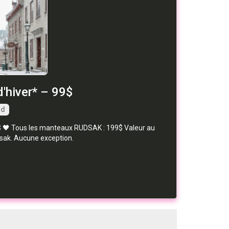
hiver* – 99$
rd
49$ 🖤 Tous les manteaux RUDSAK : 199$ Valeur au
dsak. Aucune exception.