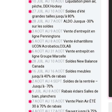
10 JUIL. AU 10 AOÛT
Liquidation plein air,
pêche, DEK Hockey
27 JUIL. AU 10 AOÛT
Soldes d'été
grandes tailles jusqu'à 80%
28 JUIL. AU 7 AOÛT
ALDO Jusqua -30%
sur les soldes
3 AOÛT AU 9 AOÛT
Vente d'entrepôt en
ligne Penningtons
5 AOÛT AU 8 AOÛT
Vente échantillons
UCON Acrobatics,COLAB
6 AOÛT AU 31 AOÛT
Vente entrepôt en
ligne Groupe Marcelle
28 JUIL. AU 10 AOÛT
Soldes New Balance
Canada
16 JUIL. AU 16 AOÛT
Soldes meubles
jusqu'à 40% de rabais
2 AOÛT AU 4 SEPT.
Soldes de la rentrée –
Jusqu'à -70%
9 JUIL. AU 8 AOÛT
Rabais éclairs Salles de
bain, planchers
7 AOÛT AU 15 AOÛT
Vente Plein Air ÉTÉ
30 à 70% de rabais
4 AOÛT AU 17 AOÛT
Sauvez jusqu'à 75%