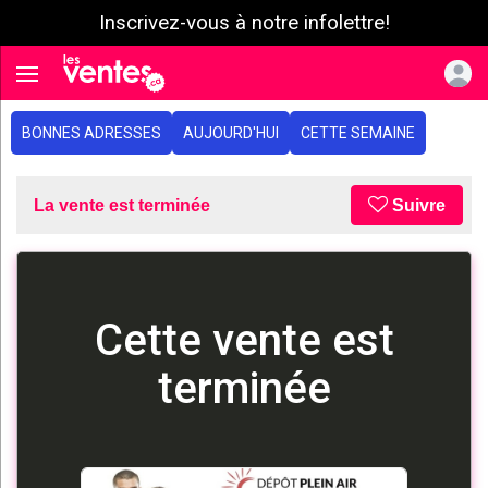
Inscrivez-vous à notre infolettre!
e menu
Toggle navigation
BONNES ADRESSES
AUJOURD'HUI
CETTE SEMAINE
La vente est terminée
Suivre
Cette vente est
terminée