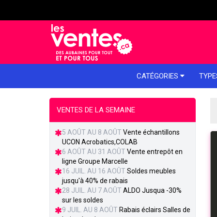
e menu
CATÉGORIES
TYPE
VENTES DE LA SEMAINE
5 AOÛT AU 8 AOÛT
Vente échantillons
UCON Acrobatics,COLAB
6 AOÛT AU 31 AOÛT
Vente entrepôt en
ligne Groupe Marcelle
16 JUIL. AU 16 AOÛT
Soldes meubles
jusqu'à 40% de rabais
28 JUIL. AU 7 AOÛT
ALDO Jusqua -30%
sur les soldes
9 JUIL. AU 8 AOÛT
Rabais éclairs Salles de