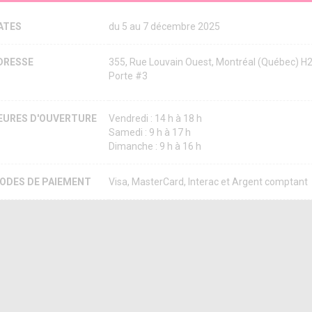
ATES
du 5 au 7 décembre 2025
DRESSE
355, Rue Louvain Ouest, Montréal (Québec) H
Porte #3
EURES D'OUVERTURE
Vendredi : 14 h à 18 h
Samedi : 9 h à 17 h
Dimanche : 9 h à 16 h
ODES DE PAIEMENT
Visa, MasterCard, Interac et Argent comptant