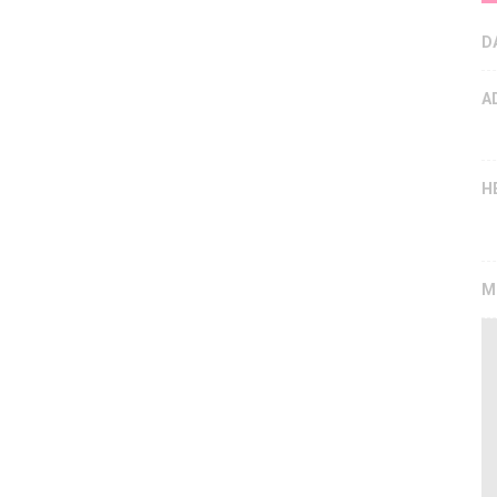
D
A
H
M