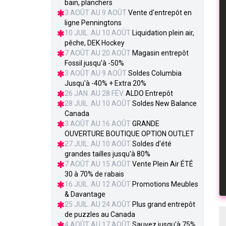
bain, planchers
3 AOÛT AU 9 AOÛT
Vente d'entrepôt en
ligne Penningtons
10 JUIL. AU 10 AOÛT
Liquidation plein air,
pêche, DEK Hockey
7 AOÛT AU 20 AOÛT
Magasin entrepôt
Fossil jusqu'à -50%
3 AOÛT AU 9 AOÛT
Soldes Columbia
Jusqu'à -40% + Extra 20%
26 JAN. AU 28 FÉV.
ALDO Entrepôt
28 JUIL. AU 10 AOÛT
Soldes New Balance
Canada
3 AOÛT AU 16 AOÛT
GRANDE
OUVERTURE BOUTIQUE OPTION OUTLET
27 JUIL. AU 10 AOÛT
Soldes d'été
grandes tailles jusqu'à 80%
7 AOÛT AU 15 AOÛT
Vente Plein Air ÉTÉ
30 à 70% de rabais
16 JUIL. AU 12 AOÛT
Promotions Meubles
& Davantage
25 JUIL. AU 24 AOÛT
Plus grand entrepôt
de puzzles au Canada
4 AOÛT AU 17 AOÛT
Sauvez jusqu'à 75%