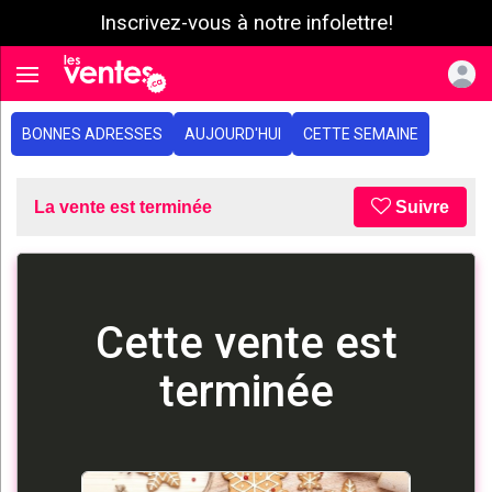
Inscrivez-vous à notre infolettre!
e menu
Toggle navigation
BONNES ADRESSES
AUJOURD'HUI
CETTE SEMAINE
La vente est terminée
Suivre
Cette vente est
terminée