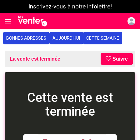
Inscrivez-vous à notre infolettre!
e menu
Toggle navigation
BONNES ADRESSES
AUJOURD'HUI
CETTE SEMAINE
La vente est terminée
Suivre
Cette vente est
terminée