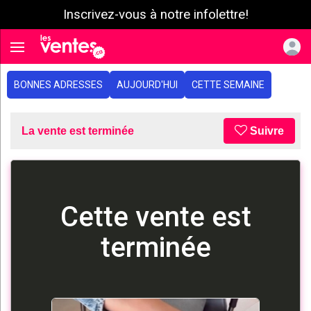
Inscrivez-vous à notre infolettre!
e menu
Toggle navigation
BONNES ADRESSES
AUJOURD'HUI
CETTE SEMAINE
La vente est terminée
Suivre
Cette vente est
terminée