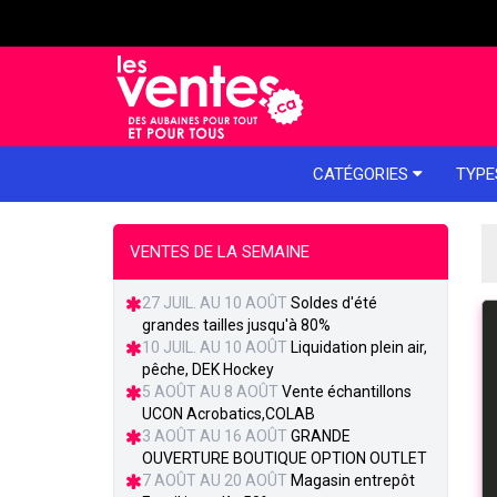
e menu
CATÉGORIES
TYPE
VENTES DE LA SEMAINE
27 JUIL. AU 10 AOÛT
Soldes d'été
grandes tailles jusqu'à 80%
10 JUIL. AU 10 AOÛT
Liquidation plein air,
pêche, DEK Hockey
5 AOÛT AU 8 AOÛT
Vente échantillons
UCON Acrobatics,COLAB
3 AOÛT AU 16 AOÛT
GRANDE
OUVERTURE BOUTIQUE OPTION OUTLET
7 AOÛT AU 20 AOÛT
Magasin entrepôt