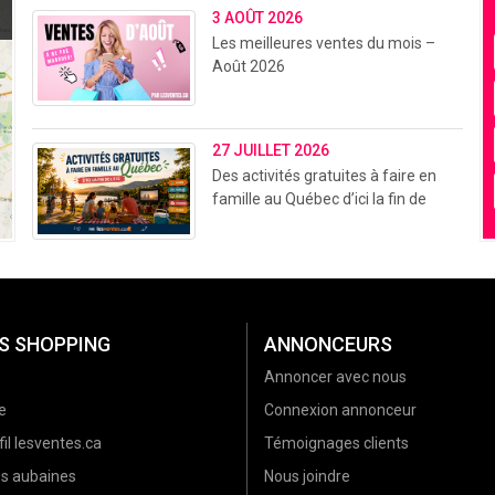
3 AOÛT 2026
Les meilleures ventes du mois –
Août 2026
27 JUILLET 2026
Des activités gratuites à faire en
famille au Québec d’ici la fin de
l’été (2026)
S SHOPPING
ANNONCEURS
Annoncer avec nous
e
Connexion annonceur
il lesventes.ca
Témoignages clients
es aubaines
Nous joindre