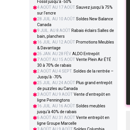
Fossil jusqu'à -50%
4 AOÛT AU 17 AOÛT
Sauvez jusqu'à 75%
sur l'encre
28 JUIL. AU 10 AOÛT
Soldes New Balance
Canada
9 JUIL. AU 8 AOÛT
Rabais éclairs Salles de
bain, planchers
16 JUIL. AU 12 AOÛT
Promotions Meubles
& Davantage
26 JAN. AU 28 FÉV.
ALDO Entrepôt
7 AOÛT AU 15 AOÛT
Vente Plein Air ÉTÉ
30 à 70% de rabais
2 AOÛT AU 4 SEPT.
Soldes de la rentrée –
Jusqu'à -70%
25 JUIL. AU 24 AOÛT
Plus grand entrepôt
de puzzles au Canada
3 AOÛT AU 9 AOÛT
Vente d'entrepôt en
ligne Penningtons
16 JUIL. AU 16 AOÛT
Soldes meubles
jusqu'à 40% de rabais
6 AOÛT AU 31 AOÛT
Vente entrepôt en
ligne Groupe Marcelle
3 AOÛT AU 9 AOÛT
Soldes Columbia