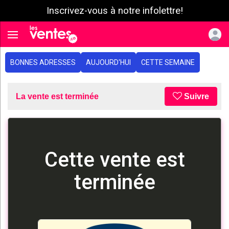
Inscrivez-vous à notre infolettre!
e menu
Toggle navigation
BONNES ADRESSES
AUJOURD'HUI
CETTE SEMAINE
La vente est terminée
Suivre
Cette vente est
terminée