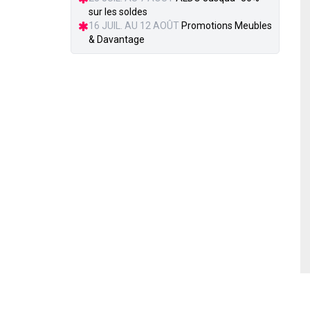
sur les soldes
16 JUIL. AU 12 AOÛT
Promotions Meubles
& Davantage