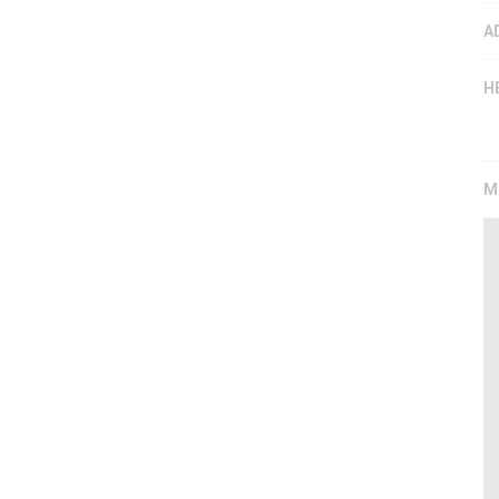
A
H
M