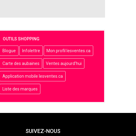
OUTILS SHOPPING
Blogue
Infolettre
Mon profil lesventes.ca
Carte des aubaines
Ventes aujourd'hui
Application mobile lesventes.ca
Liste des marques
SUIVEZ-NOUS