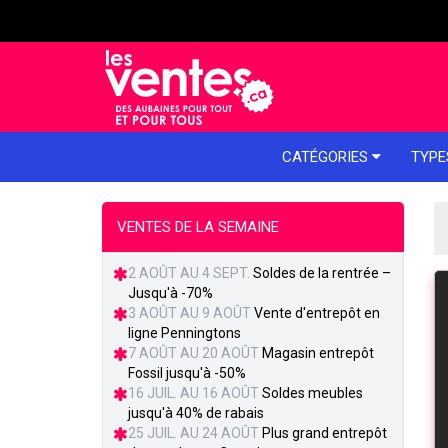
e menu
CATÉGORIES
TYPE
VENTES DE LA SEMAINE
2 AOÛT AU 4 SEPT.
Soldes de la rentrée –
Jusqu'à -70%
3 AOÛT AU 9 AOÛT
Vente d'entrepôt en
ligne Penningtons
7 AOÛT AU 20 AOÛT
Magasin entrepôt
Fossil jusqu'à -50%
16 JUIL. AU 16 AOÛT
Soldes meubles
jusqu'à 40% de rabais
25 JUIL. AU 24 AOÛT
Plus grand entrepôt