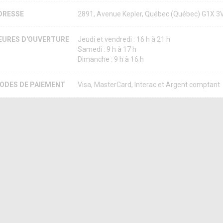
DRESSE
2891, Avenue Kepler, Québec (Québec) G1X 
EURES D'OUVERTURE
Jeudi et vendredi : 16 h à 21 h
Samedi : 9 h à 17 h
Dimanche : 9 h à 16 h
ODES DE PAIEMENT
Visa, MasterCard, Interac et Argent comptant