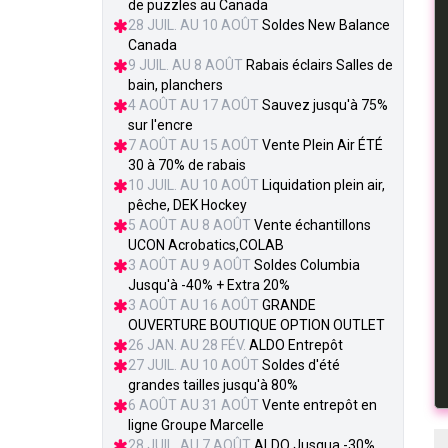
de puzzles au Canada
28 JUIL. AU 10 AOÛT
Soldes New Balance
Canada
9 JUIL. AU 8 AOÛT
Rabais éclairs Salles de
bain, planchers
4 AOÛT AU 17 AOÛT
Sauvez jusqu'à 75%
sur l'encre
7 AOÛT AU 15 AOÛT
Vente Plein Air ÉTÉ
30 à 70% de rabais
10 JUIL. AU 10 AOÛT
Liquidation plein air,
pêche, DEK Hockey
5 AOÛT AU 8 AOÛT
Vente échantillons
UCON Acrobatics,COLAB
3 AOÛT AU 9 AOÛT
Soldes Columbia
Jusqu'à -40% + Extra 20%
3 AOÛT AU 16 AOÛT
GRANDE
OUVERTURE BOUTIQUE OPTION OUTLET
26 JAN. AU 28 FÉV.
ALDO Entrepôt
27 JUIL. AU 10 AOÛT
Soldes d'été
grandes tailles jusqu'à 80%
6 AOÛT AU 31 AOÛT
Vente entrepôt en
ligne Groupe Marcelle
28 JUIL. AU 7 AOÛT
ALDO Jusqua -30%