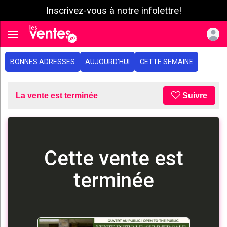
Inscrivez-vous à notre infolettre!
e menu
Toggle navigation
BONNES ADRESSES
AUJOURD'HUI
CETTE SEMAINE
La vente est terminée
Suivre
Cette vente est
terminée