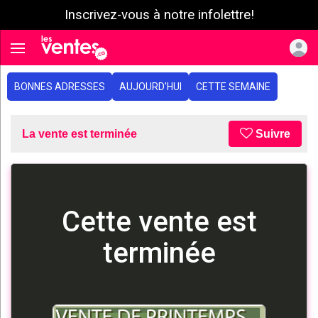
Inscrivez-vous à notre infolettre!
e menu
Toggle navigation
BONNES ADRESSES
AUJOURD'HUI
CETTE SEMAINE
La vente est terminée
Suivre
Cette vente est
terminée