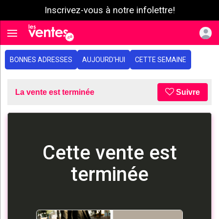
Inscrivez-vous à notre infolettre!
e menu
Toggle navigation
BONNES ADRESSES
AUJOURD'HUI
CETTE SEMAINE
La vente est terminée
Suivre
Cette vente est
terminée