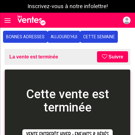
Inscrivez-vous à notre infolettre!
e menu
Toggle navigation
BONNES ADRESSES
AUJOURD'HUI
CETTE SEMAINE
La vente est terminée
Suivre
Cette vente est
terminée