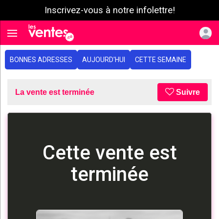
Inscrivez-vous à notre infolettre!
e menu
Toggle navigation
BONNES ADRESSES
AUJOURD'HUI
CETTE SEMAINE
La vente est terminée
Suivre
Cette vente est
terminée