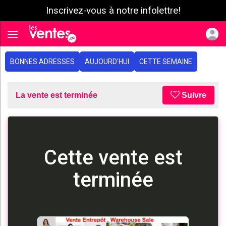
Inscrivez-vous à notre infolettre!
e menu
Toggle navigation
BONNES ADRESSES
AUJOURD'HUI
CETTE SEMAINE
La vente est terminée
Suivre
Cette vente est
terminée