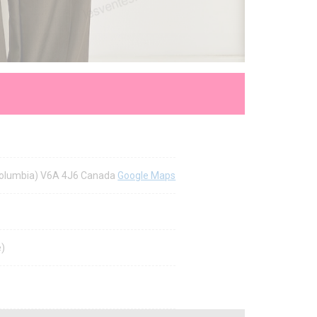
h Columbia) V6A 4J6 Canada
Google Maps
e)