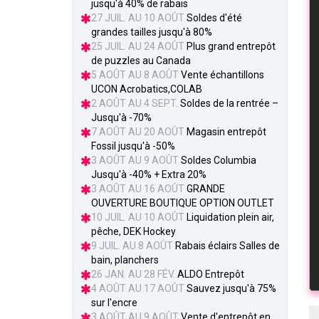
jusqu'à 40% de rabais
27 JUIL. AU 10 AOÛT
Soldes d'été
grandes tailles jusqu'à 80%
25 JUIL. AU 24 AOÛT
Plus grand entrepôt
de puzzles au Canada
5 AOÛT AU 8 AOÛT
Vente échantillons
UCON Acrobatics,COLAB
2 AOÛT AU 4 SEPT.
Soldes de la rentrée –
Jusqu'à -70%
7 AOÛT AU 20 AOÛT
Magasin entrepôt
Fossil jusqu'à -50%
3 AOÛT AU 9 AOÛT
Soldes Columbia
Jusqu'à -40% + Extra 20%
3 AOÛT AU 16 AOÛT
GRANDE
OUVERTURE BOUTIQUE OPTION OUTLET
10 JUIL. AU 10 AOÛT
Liquidation plein air,
pêche, DEK Hockey
9 JUIL. AU 8 AOÛT
Rabais éclairs Salles de
bain, planchers
26 JAN. AU 28 FÉV.
ALDO Entrepôt
4 AOÛT AU 17 AOÛT
Sauvez jusqu'à 75%
sur l'encre
3 AOÛT AU 9 AOÛT
Vente d'entrepôt en