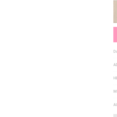
D
A
H
M
A