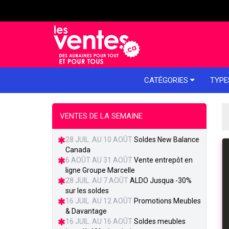
e menu
CATÉGORIES
TYPE
VENTES DE LA SEMAINE
28 JUIL. AU 10 AOÛT
Soldes New Balance
Canada
6 AOÛT AU 31 AOÛT
Vente entrepôt en
ligne Groupe Marcelle
28 JUIL. AU 7 AOÛT
ALDO Jusqua -30%
sur les soldes
16 JUIL. AU 12 AOÛT
Promotions Meubles
& Davantage
16 JUIL. AU 16 AOÛT
Soldes meubles