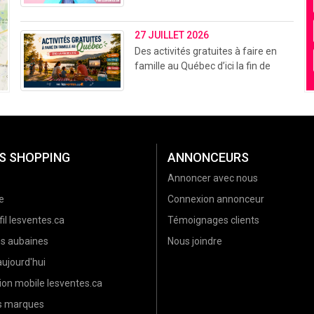
27 JUILLET 2026
Des activités gratuites à faire en
famille au Québec d’ici la fin de
l’été (2026)
S SHOPPING
ANNONCEURS
Annoncer avec nous
e
Connexion annonceur
il lesventes.ca
Témoignages clients
es aubaines
Nous joindre
ujourd'hui
ion mobile lesventes.ca
es marques