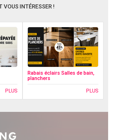
 VOUS INTÉRESSER !
Rabais éclairs Salles de bain,
planchers
PLUS
PLUS