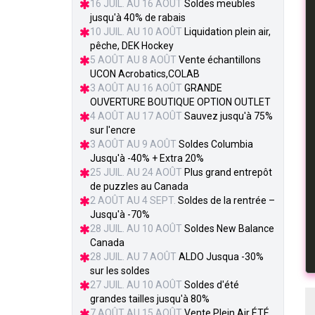
16 JUIL. AU 16 AOÛT
Soldes meubles
jusqu'à 40% de rabais
10 JUIL. AU 10 AOÛT
Liquidation plein air,
pêche, DEK Hockey
5 AOÛT AU 8 AOÛT
Vente échantillons
UCON Acrobatics,COLAB
3 AOÛT AU 16 AOÛT
GRANDE
OUVERTURE BOUTIQUE OPTION OUTLET
4 AOÛT AU 17 AOÛT
Sauvez jusqu'à 75%
sur l'encre
3 AOÛT AU 9 AOÛT
Soldes Columbia
Jusqu'à -40% + Extra 20%
25 JUIL. AU 24 AOÛT
Plus grand entrepôt
de puzzles au Canada
2 AOÛT AU 4 SEPT.
Soldes de la rentrée –
Jusqu'à -70%
28 JUIL. AU 10 AOÛT
Soldes New Balance
Canada
28 JUIL. AU 7 AOÛT
ALDO Jusqua -30%
sur les soldes
27 JUIL. AU 10 AOÛT
Soldes d'été
grandes tailles jusqu'à 80%
7 AOÛT AU 15 AOÛT
Vente Plein Air ÉTÉ