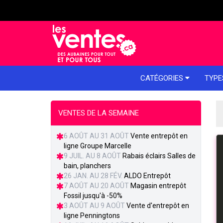
e menu
CATÉGORIES
TYPE
VENTES DE LA SEMAINE
6 AOÛT AU 31 AOÛT
Vente entrepôt en
ligne Groupe Marcelle
9 JUIL. AU 8 AOÛT
Rabais éclairs Salles de
bain, planchers
26 JAN. AU 28 FÉV.
ALDO Entrepôt
7 AOÛT AU 20 AOÛT
Magasin entrepôt
Fossil jusqu'à -50%
3 AOÛT AU 9 AOÛT
Vente d'entrepôt en
ligne Penningtons