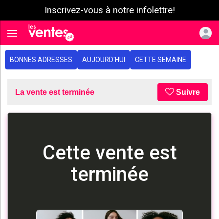
Inscrivez-vous à notre infolettre!
e menu
Toggle navigation
BONNES ADRESSES
AUJOURD'HUI
CETTE SEMAINE
La vente est terminée
Suivre
Cette vente est
terminée