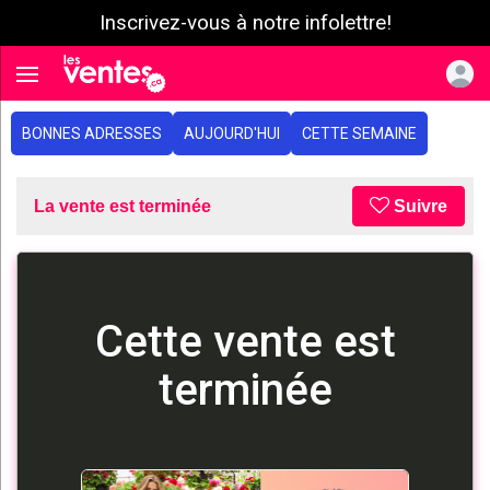
Inscrivez-vous à notre infolettre!
e menu
Toggle navigation
BONNES ADRESSES
AUJOURD'HUI
CETTE SEMAINE
La vente est terminée
Suivre
Cette vente est
terminée