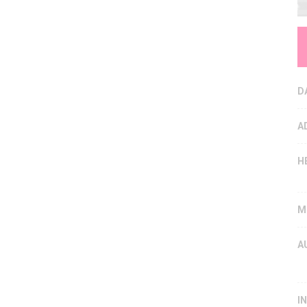
D
A
H
M
A
I