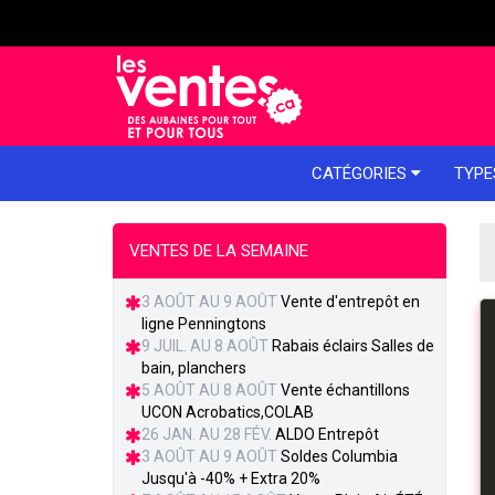
e menu
CATÉGORIES
TYPE
VENTES DE LA SEMAINE
3 AOÛT AU 9 AOÛT
Vente d'entrepôt en
ligne Penningtons
9 JUIL. AU 8 AOÛT
Rabais éclairs Salles de
bain, planchers
5 AOÛT AU 8 AOÛT
Vente échantillons
UCON Acrobatics,COLAB
26 JAN. AU 28 FÉV.
ALDO Entrepôt
3 AOÛT AU 9 AOÛT
Soldes Columbia
Jusqu'à -40% + Extra 20%