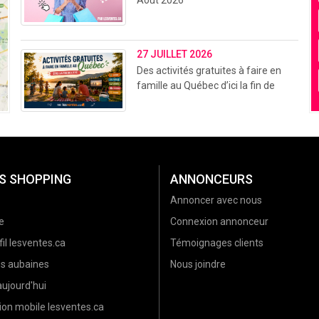
27 JUILLET 2026
Des activités gratuites à faire en
famille au Québec d’ici la fin de
l’été (2026)
S SHOPPING
ANNONCEURS
Annoncer avec nous
e
Connexion annonceur
il lesventes.ca
Témoignages clients
es aubaines
Nous joindre
ujourd'hui
ion mobile lesventes.ca