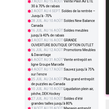
7 AOÛT AU 15 AOÛT
Vente Plein Air ÉTÉ
30 à 70% de rabais
2 AOÛT AU 4 SEPT.
Soldes de la rentrée –
Jusqu'à -70%
28 JUIL. AU 10 AOÛT
Soldes New Balance
Canada
16 JUIL. AU 16 AOÛT
Soldes meubles
jusqu'à 40% de rabais
3 AOÛT AU 16 AOÛT
GRANDE
OUVERTURE BOUTIQUE OPTION OUTLET
16 JUIL. AU 12 AOÛT
Promotions Meubles
& Davantage
6 AOÛT AU 31 AOÛT
Vente entrepôt en
ligne Groupe Marcelle
4 AOÛT AU 17 AOÛT
Sauvez jusqu'à 75%
sur l'encre
25 JUIL. AU 24 AOÛT
Plus grand entrepôt
de puzzles au Canada
10 JUIL. AU 10 AOÛT
Liquidation plein air,
pêche, DEK Hockey
27 JUIL. AU 10 AOÛT
Soldes d'été
grandes tailles jusqu'à 80%
7 AOÛT AU 20 AOÛT
Magasin entrepôt