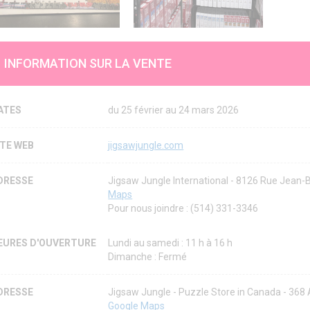
INFORMATION SUR LA VENTE
ATES
du 25 février au 24 mars 2026
ITE WEB
jigsawjungle.com
DRESSE
Jigsaw Jungle International - 8126 Rue Jean-
Maps
Pour nous joindre : (514) 331-3346
EURES D'OUVERTURE
Lundi au samedi : 11 h à 16 h
Dimanche : Fermé
DRESSE
Jigsaw Jungle - Puzzle Store in Canada - 36
Google Maps