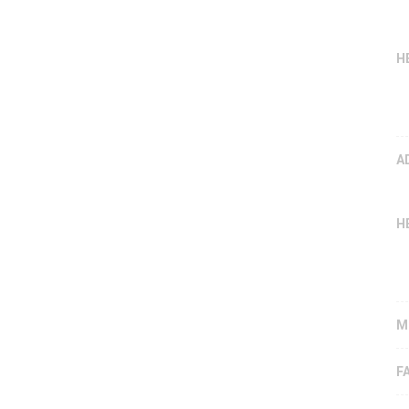
H
A
H
M
F