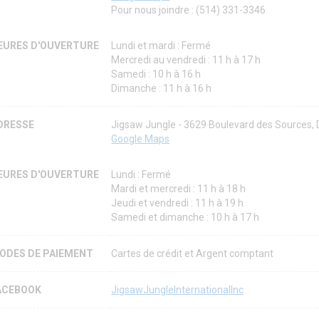
Pour nous joindre : (514) 331-3346
EURES D'OUVERTURE
Lundi et mardi : Fermé
Mercredi au vendredi : 11 h à 17 h
Samedi : 10 h à 16 h
Dimanche : 11 h à 16 h
DRESSE
Jigsaw Jungle - 3629 Boulevard des Sources
Google Maps
EURES D'OUVERTURE
Lundi : Fermé
Mardi et mercredi : 11 h à 18 h
Jeudi et vendredi : 11 h à 19 h
Samedi et dimanche : 10 h à 17 h
ODES DE PAIEMENT
Cartes de crédit et Argent comptant
ACEBOOK
JigsawJungleInternationalInc