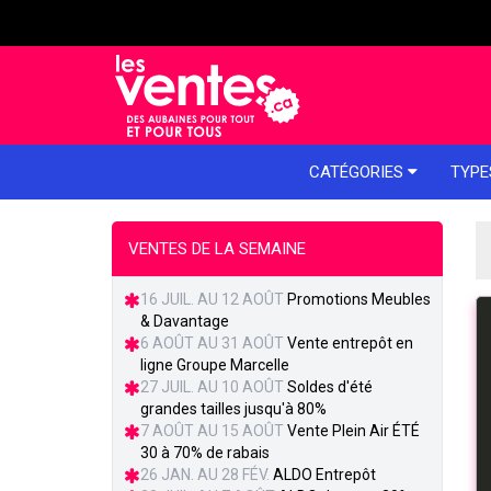
e menu
CATÉGORIES
TYPE
VENTES DE LA SEMAINE
16 JUIL. AU 12 AOÛT
Promotions Meubles
& Davantage
6 AOÛT AU 31 AOÛT
Vente entrepôt en
ligne Groupe Marcelle
27 JUIL. AU 10 AOÛT
Soldes d'été
grandes tailles jusqu'à 80%
7 AOÛT AU 15 AOÛT
Vente Plein Air ÉTÉ
30 à 70% de rabais
26 JAN. AU 28 FÉV.
ALDO Entrepôt