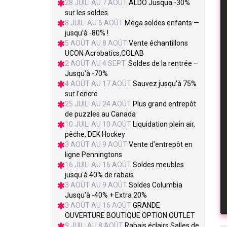
28 JUIL. AU 7 AOÛT
ALDO Jusqua -30%
sur les soldes
8 JUIL. AU 6 AOÛT
Méga soldes enfants —
jusqu’à -80% !
5 AOÛT AU 8 AOÛT
Vente échantillons
UCON Acrobatics,COLAB
2 AOÛT AU 4 SEPT.
Soldes de la rentrée –
Jusqu'à -70%
4 AOÛT AU 17 AOÛT
Sauvez jusqu'à 75%
sur l'encre
25 JUIL. AU 24 AOÛT
Plus grand entrepôt
de puzzles au Canada
10 JUIL. AU 10 AOÛT
Liquidation plein air,
pêche, DEK Hockey
3 AOÛT AU 9 AOÛT
Vente d'entrepôt en
ligne Penningtons
16 JUIL. AU 16 AOÛT
Soldes meubles
jusqu'à 40% de rabais
3 AOÛT AU 9 AOÛT
Soldes Columbia
Jusqu'à -40% + Extra 20%
3 AOÛT AU 16 AOÛT
GRANDE
OUVERTURE BOUTIQUE OPTION OUTLET
9 JUIL. AU 8 AOÛT
Rabais éclairs Salles de