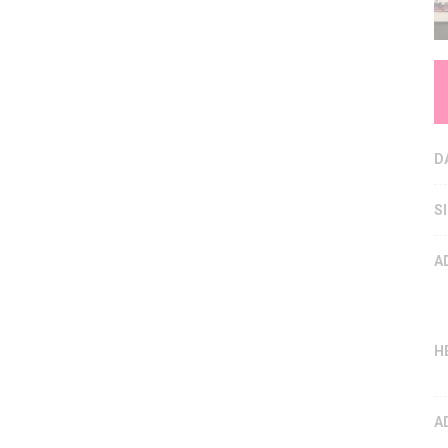
D
S
A
H
A