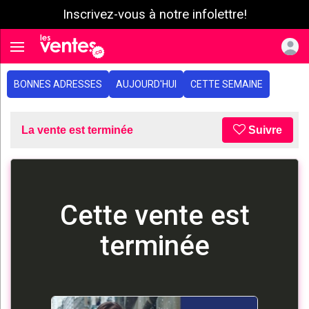
Inscrivez-vous à notre infolettre!
e menu
Toggle navigation
BONNES ADRESSES
AUJOURD'HUI
CETTE SEMAINE
La vente est terminée
Suivre
Cette vente est
terminée