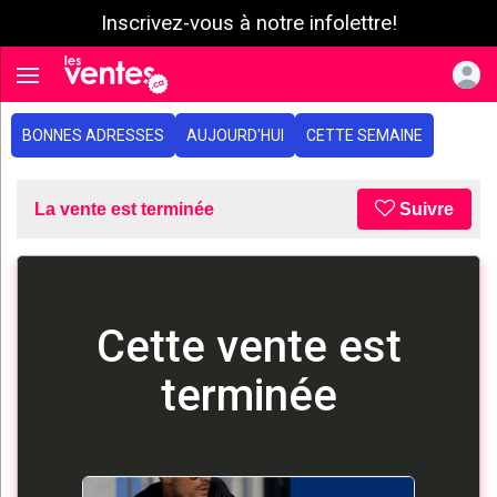
Inscrivez-vous à notre infolettre!
e menu
Toggle navigation
BONNES ADRESSES
AUJOURD'HUI
CETTE SEMAINE
La vente est terminée
Suivre
Cette vente est
terminée