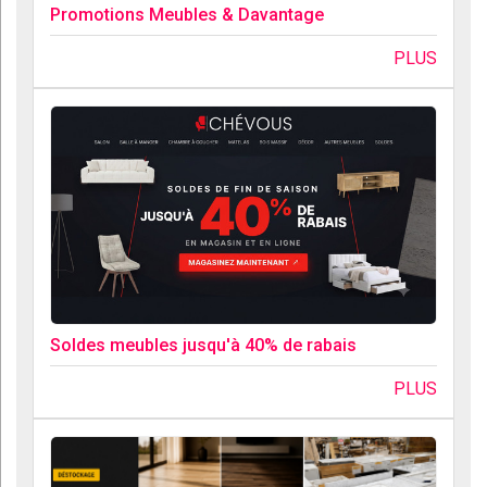
Promotions Meubles & Davantage
PLUS
Soldes meubles jusqu'à 40% de rabais
PLUS