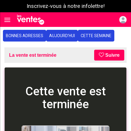
Inscrivez-vous à notre infolettre!
e menu
Toggle navigation
BONNES ADRESSES
AUJOURD'HUI
CETTE SEMAINE
La vente est terminée
Suivre
Cette vente est
terminée