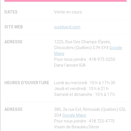
DATES
Vente en cours
SITE WEB
surplusrd.com
ADRESSE
1225, Rue Des Champs-Élysés,
Chicoutimi (Québec) G7H 5Y4
Google
Maps
Pour nous joindre : 418-973-5250
Dans l'ancien IGA
HEURES D'OUVERTURE
Lundi au mercredi : 10 h à 17 h 30
Jeudi et vendredi : 10 h à 21 h
Samedi et dimanche : 10 h à 17 h
ADRESSE
385, 2e rue Est, Rimouski (Québec) G5L
2G4
Google Maps
Pour nous joindre : 418 723-4775
Voisin de Beaulieu Décor.