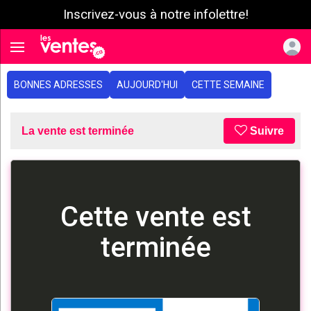
Inscrivez-vous à notre infolettre!
e menu
Toggle navigation
BONNES ADRESSES
AUJOURD'HUI
CETTE SEMAINE
La vente est terminée
Suivre
Cette vente est
terminée