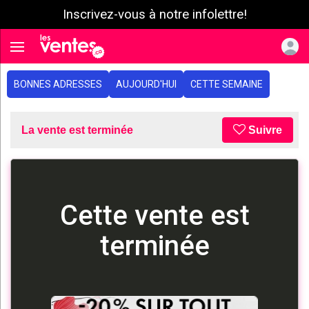
Inscrivez-vous à notre infolettre!
e menu
Toggle navigation
BONNES ADRESSES
AUJOURD'HUI
CETTE SEMAINE
La vente est terminée
Suivre
Cette vente est
terminée