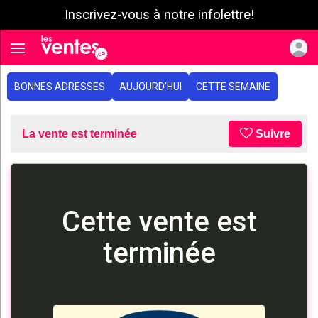
Inscrivez-vous à notre infolettre!
e menu
Toggle navigation
BONNES ADRESSES
AUJOURD'HUI
CETTE SEMAINE
La vente est terminée
Suivre
Cette vente est
terminée