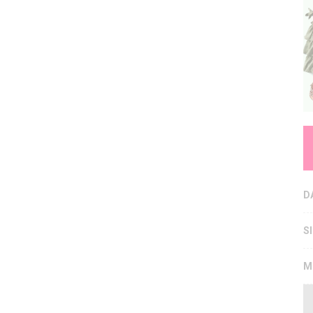
D
S
M