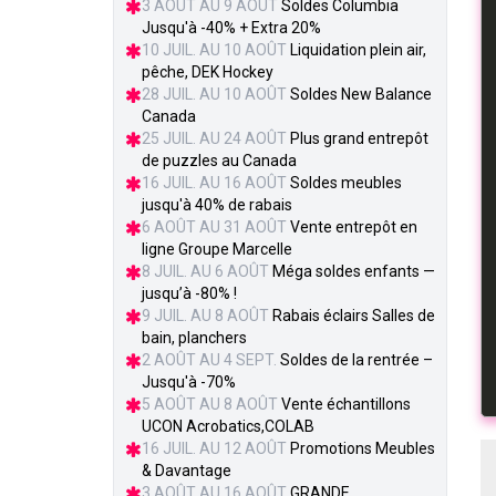
3 AOÛT AU 9 AOÛT
Soldes Columbia
Jusqu'à -40% + Extra 20%
10 JUIL. AU 10 AOÛT
Liquidation plein air,
pêche, DEK Hockey
28 JUIL. AU 10 AOÛT
Soldes New Balance
Canada
25 JUIL. AU 24 AOÛT
Plus grand entrepôt
de puzzles au Canada
16 JUIL. AU 16 AOÛT
Soldes meubles
jusqu'à 40% de rabais
6 AOÛT AU 31 AOÛT
Vente entrepôt en
ligne Groupe Marcelle
8 JUIL. AU 6 AOÛT
Méga soldes enfants —
jusqu’à -80% !
9 JUIL. AU 8 AOÛT
Rabais éclairs Salles de
bain, planchers
2 AOÛT AU 4 SEPT.
Soldes de la rentrée –
Jusqu'à -70%
5 AOÛT AU 8 AOÛT
Vente échantillons
UCON Acrobatics,COLAB
16 JUIL. AU 12 AOÛT
Promotions Meubles
& Davantage
3 AOÛT AU 16 AOÛT
GRANDE