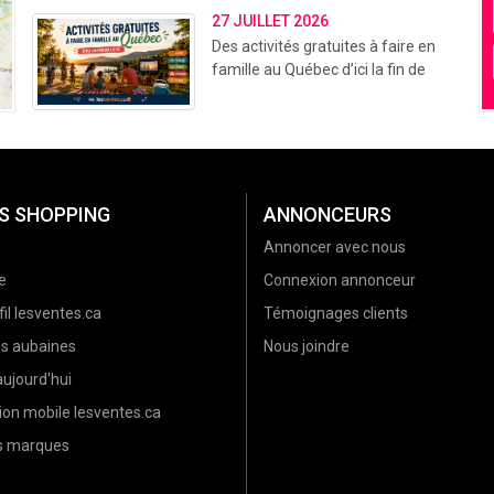
27 JUILLET 2026
Des activités gratuites à faire en
famille au Québec d’ici la fin de
l’été (2026)
S SHOPPING
ANNONCEURS
Annoncer avec nous
e
Connexion annonceur
il lesventes.ca
Témoignages clients
es aubaines
Nous joindre
ujourd'hui
ion mobile lesventes.ca
es marques