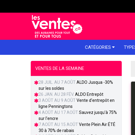
e menu
CATÉGORIES
TYPE
VENTES DE LA SEMAINE
28 JUIL. AU 7 AOÛT
ALDO Jusqua -30%
sur les soldes
26 JAN. AU 28 FÉV.
ALDO Entrepôt
3 AOÛT AU 9 AOÛT
Vente d'entrepôt en
ligne Penningtons
4 AOÛT AU 17 AOÛT
Sauvez jusqu'à 75%
sur l'encre
7 AOÛT AU 15 AOÛT
Vente Plein Air ÉTÉ
30 à 70% de rabais