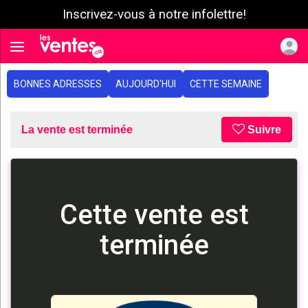
Inscrivez-vous à notre infolettre!
e menu
Toggle navigation
BONNES ADRESSES
AUJOURD'HUI
CETTE SEMAINE
La vente est terminée
Suivre
Cette vente est
terminée