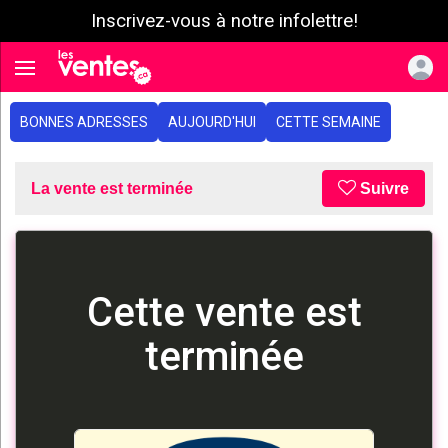
Inscrivez-vous à notre infolettre!
e menu
Toggle navigation
BONNES ADRESSES
AUJOURD'HUI
CETTE SEMAINE
La vente est terminée
Suivre
Cette vente est
terminée