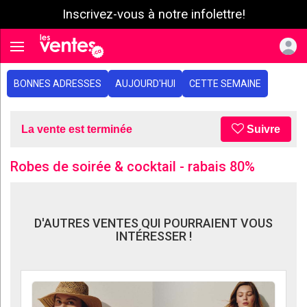
Inscrivez-vous à notre infolettre!
e menu
Toggle navigation
BONNES ADRESSES
AUJOURD'HUI
CETTE SEMAINE
La vente est terminée
Suivre
Robes de soirée & cocktail - rabais 80%
D'AUTRES VENTES QUI POURRAIENT VOUS
INTÉRESSER !