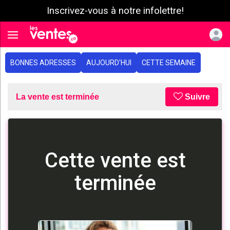
Inscrivez-vous à notre infolettre!
e menu
Toggle navigation
BONNES ADRESSES
AUJOURD'HUI
CETTE SEMAINE
La vente est terminée
Suivre
Cette vente est
terminée