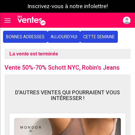
Inscrivez-vous à notre infolettre!
e menu
Toggle navigation
BONNES ADRESSES
AUJOURD'HUI
CETTE SEMAINE
La vente est terminée
Vente 50%-70% Schott NYC, Robin's Jeans
D'AUTRES VENTES QUI POURRAIENT VOUS
INTÉRESSER !