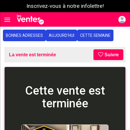
Inscrivez-vous à notre infolettre!
e menu
Toggle navigation
BONNES ADRESSES
AUJOURD'HUI
CETTE SEMAINE
La vente est terminée
Suivre
Cette vente est
terminée