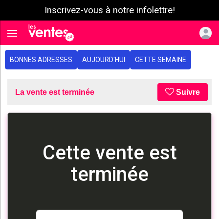
Inscrivez-vous à notre infolettre!
e menu
Toggle navigation
BONNES ADRESSES
AUJOURD'HUI
CETTE SEMAINE
La vente est terminée
Suivre
Cette vente est
terminée