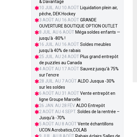
& Davantage
10 JUIL. AU 10 AOÛT
Liquidation plein air,
pêche, DEK Hockey
3 AOÛT AU 16 AOÛT
GRANDE
OUVERTURE BOUTIQUE OPTION OUTLET
8 JUIL. AU 6 AOÛT
Méga soldes enfants —
jusqu’à -80% !
16 JUIL. AU 16 AOÛT
Soldes meubles
jusqu'à 40% de rabais
25 JUIL. AU 24 AOÛT
Plus grand entrepôt
de puzzles au Canada
4 AOÛT AU 17 AOÛT
Sauvez jusqu'à 75%
sur l'encre
28 JUIL. AU 7 AOÛT
ALDO Jusqua -30%
sur les soldes
6 AOÛT AU 31 AOÛT
Vente entrepôt en
ligne Groupe Marcelle
26 JAN. AU 28 FÉV.
ALDO Entrepôt
2 AOÛT AU 4 SEPT.
Soldes de la rentrée –
Jusqu'à -70%
5 AOÛT AU 8 AOÛT
Vente échantillons
UCON Acrobatics,COLAB
9 JUIL. AU 8 AOÛT
Rabais éclairs Salles de