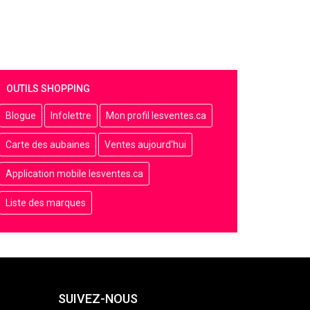
OUTILS SHOPPING
Blogue
Infolettre
Mon profil lesventes.ca
Carte des aubaines
Ventes aujourd'hui
Application mobile lesventes.ca
Liste des marques
SUIVEZ-NOUS