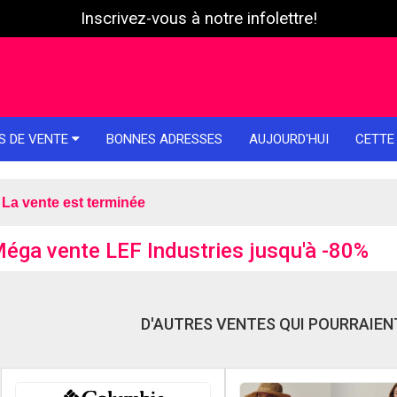
Inscrivez-vous à notre infolettre!
S DE VENTE
BONNES ADRESSES
AUJOURD'HUI
CETTE
La vente est terminée
éga vente LEF Industries jusqu'à -80%
D'AUTRES VENTES QUI POURRAIENT