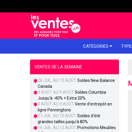
e menu
CATÉGORIES
TYPE
VENTES DE LA SEMAINE
28 JUIL. AU 10 AOÛT
Soldes New Balance
M
Canada
3 AOÛT AU 9 AOÛT
Soldes Columbia
Jusqu'à -40% + Extra 20%
3 AOÛT AU 9 AOÛT
Vente d'entrepôt en
ligne Penningtons
27 JUIL. AU 10 AOÛT
Soldes d'été
grandes tailles jusqu'à 80%
16 JUIL. AU 12 AOÛT
Promotions Meubles