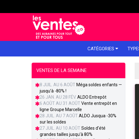
e menu
CATÉGORIES
TYPE
VENTES DE LA SEMAINE
8 JUIL. AU 6 AOÛT
Méga soldes enfants —
jusqu’à -80% !
26 JAN. AU 28 FÉV.
ALDO Entrepôt
6 AOÛT AU 31 AOÛT
Vente entrepôt en
ligne Groupe Marcelle
28 JUIL. AU 7 AOÛT
ALDO Jusqua -30%
sur les soldes
27 JUIL. AU 10 AOÛT
Soldes d'été
grandes tailles jusqu'à 80%