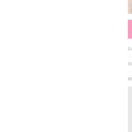
D
S
M