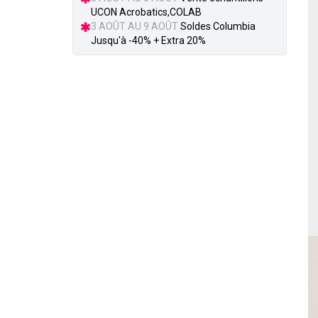
UCON Acrobatics,COLAB
3 AOÛT AU 9 AOÛT
Soldes Columbia
Jusqu'à -40% + Extra 20%