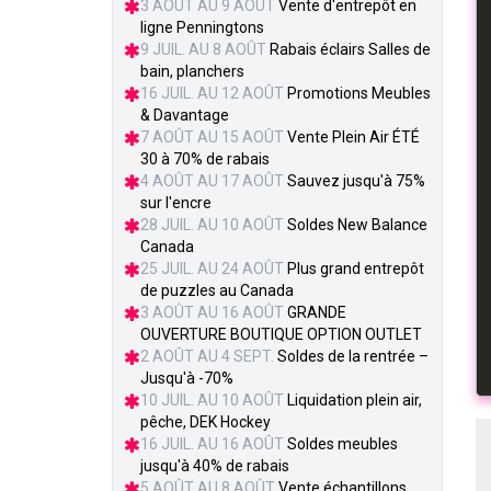
3 AOÛT AU 9 AOÛT
Vente d'entrepôt en
ligne Penningtons
9 JUIL. AU 8 AOÛT
Rabais éclairs Salles de
bain, planchers
16 JUIL. AU 12 AOÛT
Promotions Meubles
& Davantage
7 AOÛT AU 15 AOÛT
Vente Plein Air ÉTÉ
30 à 70% de rabais
4 AOÛT AU 17 AOÛT
Sauvez jusqu'à 75%
sur l'encre
28 JUIL. AU 10 AOÛT
Soldes New Balance
Canada
25 JUIL. AU 24 AOÛT
Plus grand entrepôt
de puzzles au Canada
3 AOÛT AU 16 AOÛT
GRANDE
OUVERTURE BOUTIQUE OPTION OUTLET
2 AOÛT AU 4 SEPT.
Soldes de la rentrée –
Jusqu'à -70%
10 JUIL. AU 10 AOÛT
Liquidation plein air,
pêche, DEK Hockey
16 JUIL. AU 16 AOÛT
Soldes meubles
jusqu'à 40% de rabais
5 AOÛT AU 8 AOÛT
Vente échantillons