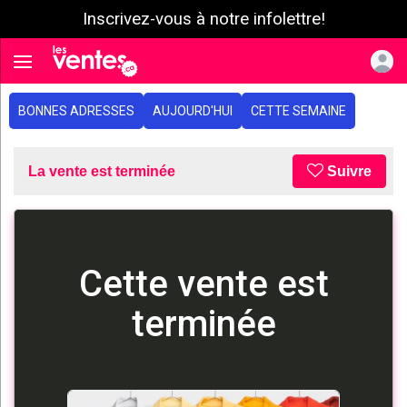
Inscrivez-vous à notre infolettre!
e menu
Toggle navigation
BONNES ADRESSES
AUJOURD'HUI
CETTE SEMAINE
La vente est terminée
Suivre
Cette vente est
terminée