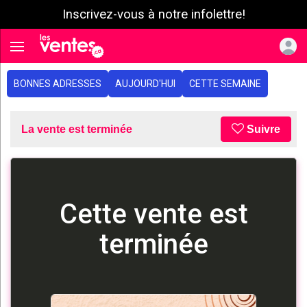
Inscrivez-vous à notre infolettre!
e menu
Toggle navigation
BONNES ADRESSES
AUJOURD'HUI
CETTE SEMAINE
La vente est terminée
Suivre
Cette vente est
terminée