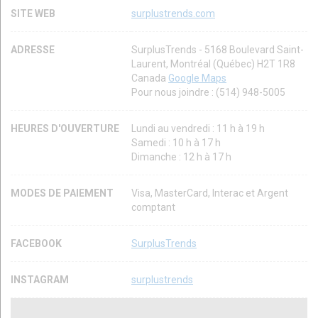
SITE WEB
surplustrends.com
ADRESSE
SurplusTrends - 5168 Boulevard Saint-
Laurent, Montréal (Québec) H2T 1R8
Canada
Google Maps
Pour nous joindre : (514) 948-5005
HEURES D'OUVERTURE
Lundi au vendredi : 11 h à 19 h
Samedi : 10 h à 17 h
Dimanche : 12 h à 17 h
MODES DE PAIEMENT
Visa, MasterCard, Interac et Argent
comptant
FACEBOOK
SurplusTrends
INSTAGRAM
surplustrends