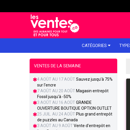
e menu
CATÉGORIES
TYPE
VENTES DE LA SEMAINE
4 AOÛT AU 17 AOÛT
Sauvez jusqu'à 75%
sur l'encre
7 AOÛT AU 20 AOÛT
Magasin entrepôt
Fossil jusqu'à -50%
3 AOÛT AU 16 AOÛT
GRANDE
OUVERTURE BOUTIQUE OPTION OUTLET
25 JUIL. AU 24 AOÛT
Plus grand entrepôt
de puzzles au Canada
3 AOÛT AU 9 AOÛT
Vente d'entrepôt en