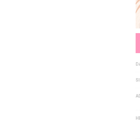
D
S
A
H