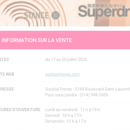
INFORMATION SUR LA VENTE
ATES
du 17 au 20 juillet 2025
ITE WEB
surplustrends.com
DRESSE
SurplusTrends - 5168 Boulevard Saint-Lauren
Pour nous joindre : (514) 948-5005
EURES D'OUVERTURE
Lundi au vendredi : 11 h à 19 h
Samedi : 10 h à 17 h
Dimanche : 12 h à 17 h