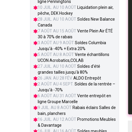
ligne Penningtons
10 JUIL. AU 10 AOÛT
Liquidation plein air,
pêche, DEK Hockey
28 JUIL. AU 10 AOÛT
Soldes New Balance
Canada
7 AOÛT AU 15 AOÛT
Vente Plein Air ÉTÉ
30 à 70% de rabais
3 AOÛT AU 9 AOÛT
Soldes Columbia
Jusqu'à -40% + Extra 20%
5 AOÛT AU 8 AOÛT
Vente échantillons
UCON Acrobatics,COLAB
27 JUIL. AU 10 AOÛT
Soldes d'été
grandes tailles jusqu'à 80%
26 JAN. AU 28 FÉV.
ALDO Entrepôt
2 AOÛT AU 4 SEPT.
Soldes de la rentrée –
Jusqu'à -70%
6 AOÛT AU 31 AOÛT
Vente entrepôt en
ligne Groupe Marcelle
9 JUIL. AU 8 AOÛT
Rabais éclairs Salles de
bain, planchers
16 JUIL. AU 12 AOÛT
Promotions Meubles
& Davantage
16 JUIL. AU 16 AOÛT
Soldes meubles