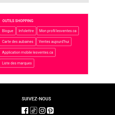
OUTILS SHOPPING
Blogue
Infolettre
Mon profil lesventes.ca
Carte des aubaines
Ventes aujourd'hui
Application mobile lesventes.ca
Liste des marques
SUIVEZ-NOUS