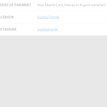
ODES DE PAIEMENT
Visa, MasterCard, Interac et Argent comptant
ACEBOOK
SurplusTrends
NSTAGRAM
surplustrends