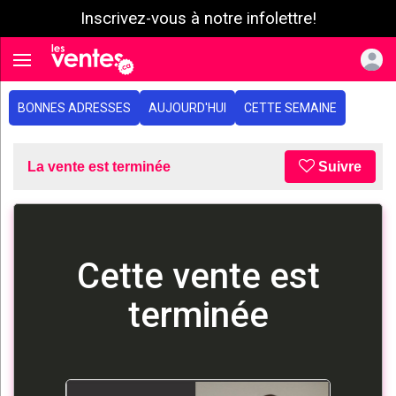
Inscrivez-vous à notre infolettre!
e menu
Toggle navigation
BONNES ADRESSES
AUJOURD'HUI
CETTE SEMAINE
La vente est terminée
Suivre
Cette vente est
terminée