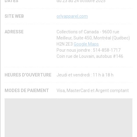
DATES
du 23 au 24 octobre 2025
SITE WEB
orlyapparel.com
ADRESSE
Collections of Canada - 9600 rue
Meilleur, Suite 450, Montréal (Québec)
H2N 2E3
Google Maps
Pour nous joindre : 514-858-1717
Coin rue de Louvain, autobus #146
HEURES D'OUVERTURE
Jeudi et vendredi : 11 h à 18 h
MODES DE PAIEMENT
Visa, MasterCard et Argent comptant